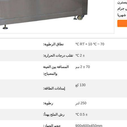
D / A، D / ، ويسترن
ي جرام
RT + 10 ℃ ~ 70 ℃
نطاق الرطوبة:
± 2 ℃
تقلب درجات الحرارة:
70 ± 2 مم
المسافة بين العينة
والمصباح:
130 كغ
إمدادات الطاقة:
250 لتر
رطوبة:
± 0.5 ℃
رش الملح يهدأ:
900x600x450mm
حجم الجهاز: