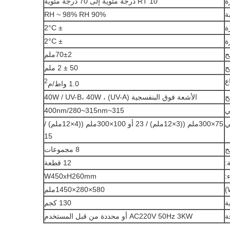
ة
RT 10 درجة مئوية إلى 70 درجة مئوية
ة
90% RH ~ 98% RH
ة
± 2°C
ة
± 2°C
ح
70±2ملم
ح
50 ± 2 ملم
ع
2
1.0 واط/م
ح
الأشعة فوق البنفسجية (UV-A) ، 40W / UV-B، 40W
ي
315~400nm/280~315nm
ي
75×300ملم ((3×12ملم) / 23 أو 100×300ملم ((4×12ملم) /
15
ح
8 مجموعات
:
12 قطعة
:
W450xH260mm
580×280×1450ملم
ة
130 كجم
ة
AC220V 50Hz 3KW أو محددة من قبل المستخدم