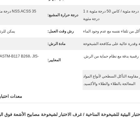
NSS.ACSS 35 درجة مئوية ± 1 درجة مئوية / كاس 50 درجة مئوية ± 1
NSS.ACSS 35 درجة مئوية ± 1 درجة مئوية / كاس 50 درجة مئوية ± 1 درجة مئوية
درجة حرارة المشبع:
درجة مئوية
أكل من تلقاء نفسه مع عدم وجود الماء
رش وقت العمل:
يمكن للرذاذ الدقيق
مادة الرش:
رقمية بدقة مع نظام حماية من الرش.
 ASTM-B117 B268، JIS-
المعايير:
ر مقاومة التآكل السطحي لأنواع المواد
المعالجة بالطلاء والطلاء والأكسيد.
معدات اختبار 
تبار البيئية للشيخوخة المناخية / غرف الاختبار لشيخوخة مصابيح الأشعة فوق ال