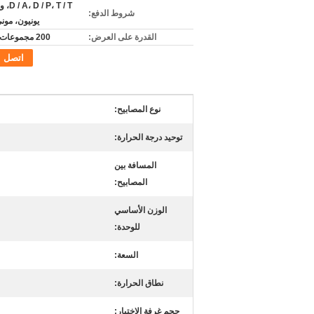
P، T / T
شروط الدفع:
يونيون، مون
القدرة على العرض:
200 مجموعات شهريا
اتصل
نوع المصابيح:
توحيد درجة الحرارة:
المسافة بين
المصابيح:
الوزن الأساسي
للوحدة:
السعة:
نطاق الحرارة:
حجم غرفة الاختبار: