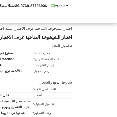
Arabic
86-0769-87796906
المبيعات وال
اختبار الشيخوخة المناخية غرف الاختبار البيئية اختبار الشيخوخة الم
اختبار الشيخوخة المناخية غرف الاختبار البيئية اختبا
تفاصيل المنتج:
مكان المنشأ:
مصنوع في 
اسم العلامة التجارية:
ty Machine
إصدار الشهادات:
SO
رقم الموديل:
Z-الأشعة فوق البنفسجية
شروط الدفع والشحن:
الحد الأدنى لكمية:
الأسعار:
قابل ل
حالة تصدير القياسية خش
تفاصيل التغليف:
كتيب التشغيل وفيديو با
وقت التسليم:
شحنها في 15 يوما بعد دفع