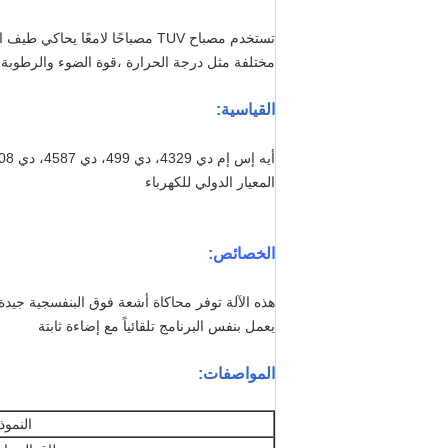
تستخدم مصباح TUV مصباحًا لام
مختلفة مثل درجة الحرارة ،قوة الضوء والرطوبة 
القياسية:
أيه إس إم دي 4329، دي 499، دي 4587، دي 5208، جي 154، جي 53، أيزو 4892-3، أيزو 11507، إن 534،
المعيار الدولي للكهرباء
الخصائص
:
هذه الآلة توفر محاكاة أشعة فوق البنفسجية جيدة
يعمل بنفس البرنامج تلقائياً مع إضاءة ثابتة
المواصفات:
النموذ