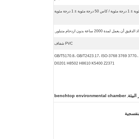
 أن يعمل لمدة 2000 ساعة بدون ازدحام متبلور.
PVC شفاف
GB/T5170.8، GB/T2423.17، ISO-3768 3769 3770،
D0201 H8502 H8610 K5400 Z2371
البيئة
benchtop environmental chamber
,
بنفسجية