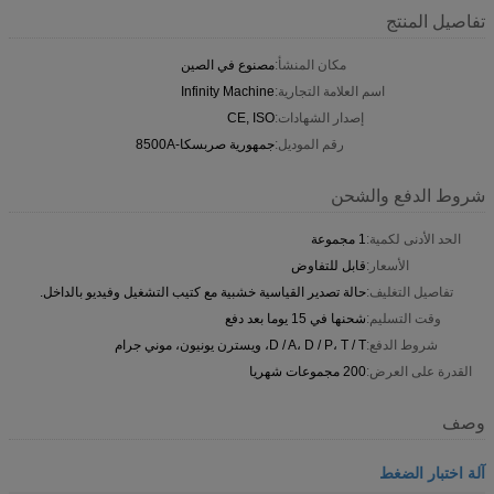
تفاصيل المنتج
مكان المنشأ:
مصنوع في الصين
اسم العلامة التجارية:
Infinity Machine
إصدار الشهادات:
CE, ISO
رقم الموديل:
جمهورية صربسكا-8500A
شروط الدفع والشحن
الحد الأدنى لكمية:
1 مجموعة
الأسعار:
قابل للتفاوض
تفاصيل التغليف:
حالة تصدير القياسية خشبية مع كتيب التشغيل وفيديو بالداخل.
وقت التسليم:
شحنها في 15 يوما بعد دفع
شروط الدفع:
D / A، D / P، T / T، ويسترن يونيون، موني جرام
القدرة على العرض:
200 مجموعات شهريا
وصف
آلة اختبار الضغط