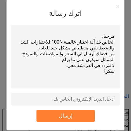
اترك رسالة
المواصفات:
النموذج
RS-8500A
إرسال
ضبط قوة الضغط
100 ~ 500N (تعديل مستمر)
محرك الاختبار (أكثر)
50ملم