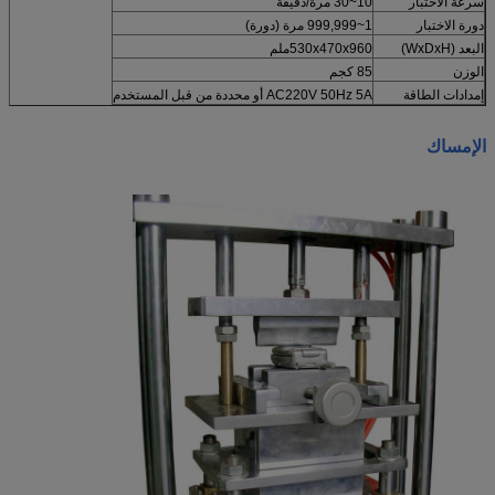
سرعة الاختبار
10~30 مرة/دقيقة
دورة الاختبار
1~999,999 مرة (دورة)
البعد (WxDxH)
530x470x960ملم
الوزن
85 كجم
إمدادات الطاقة
AC220V 50Hz 5A أو محددة من قبل المستخدم
الإمساك