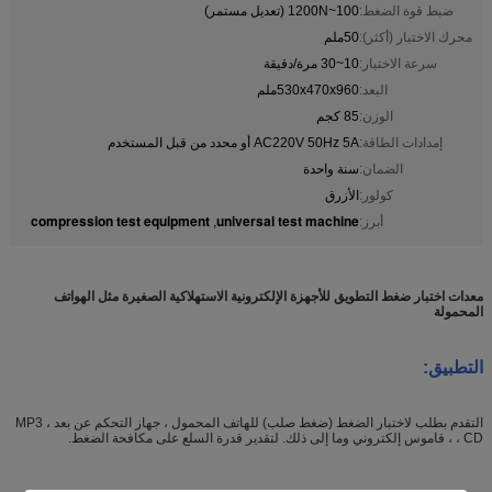
ضبط قوة الضغط:
100~1200N (تعديل مستمر)
محرك الاختبار (أكثر):
50ملم
سرعة الاختبار:
10~30 مرة/دقيقة
البعد:
530x470x960ملم
الوزن:
85 كجم
إمدادات الطاقة:
AC220V 50Hz 5A أو محدد من قبل المستخدم
الضمان:
سنة واحدة
كولور:
الأزرق
compression test equipment
universal test machine
أبرز:
,
معدات اختبار ضغط التطويق للأجهزة الإلكترونية الاستهلاكية الصغيرة مثل الهواتف
المحمولة
التطبيق:
التقدم بطلب لاختبار الضغط (ضغط صلب) للهاتف المحمول ، جهاز التحكم عن بعد ، MP3
، CD ، قاموس إلكتروني وما إلى ذلك. لتقدير قدرة السلع على مكافحة الضغط.