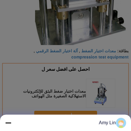
معدات اختبار الضغط
آلة اختبار الضغط الرقمي
بطاقة:
,
,
compression test equipment
احصل على افضل سعر ل
معدات اختبار ضغط البثق للإلكترونيات
الاستهلاكية الصغيرة مثل الهواتف
المحمولة
استمر
Amy Lin