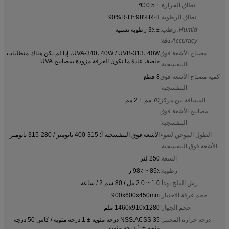
نطاق الحرارة:
± 0.5 ℃
نطاق الرطوبة:
90%R·H~98%R·H
Humid.
رطب.
± 3٪ رطوبة نسبية
Accuracy
دقة
:
مصباح الأشعة فوق
UVA-340، 40W / UVB-313، 40W، إذا لم يكن هناك متطلبات
خاصة، عادةً ما تكون الغرفة مزودة بمصابيح UVA
البنفسجية:
كمية مصباح الأشعة فوق
8 قطع
البنفسجية:
المسافة بين مركز
70 مم ± 2 مم
مصابيح الأشعة فوق
البنفسجية:
الطول الموجي لضوء
الأشعة فوق البنفسجية أ: 315-400 نانومتر / 280-315 نانومتر
الأشعة فوق البنفسجية:
السعة:
250 لتر
رطوبة:
85٪ ~ 98٪ ر
رش الملح يهدأ:
1.0 ~ 2.0 مل / 80 سم 2 / ساعة
حجم غرفة الاختبار:
900x600x450mm
حجم الجهاز:
1460x910x1280 ملم
درجة حرارة المختبر:
NSS.ACSS 35 درجة مئوية ± 1 درجة مئوية / كاس 50 درجة
مئوية ± 1 درجة مئوية