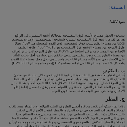
السمة
s
:
ضوء A.UV
يستخدم الجهاز مصباح الأشعة فوق البنفسجية لمحاكاة أشعة الشمس، في الواقع
هذا هو لفرض أشعة فوق البنفسجية لتسريع شيخوخة المنتج.مصدر الإضاءة يستخدم
8pcs من مصباح الفلورسنت فوق البنفسجية الذي القوة المسجلة هي 40W. نطاق
طول الموجة من مصباح الأشعة فوق البنفسجية هو 315-400nm، طاقة الطيف
الإضاءة من المصباح هو تركيز أساسا في 340nm من طول الموجة.لأن إنتاج الطاقة
من مصباح الفلورسنت فوق البنفسجي سوف ينخفض تدريجيا، من أجل تجنب التأثير
على الاختبار، في هذه الآلة، مصباح UV جديد واحد سوف تحل محل مصباح UV القديم
واحد كل 1/4 عمر مصباح UV في ثمانية مصابيح UV ((مدة حياة مصباح UV:1600H)
ب - التكثيف
يُحاكي اختبار الأشعة فوق البنفسجية الرطوبة الخارجية من خلال سلسلة من مبادئ
التكثيف الفريدة.تسخين حاوية المياه للحصول على البخار والبخار الساخن الحفاظ
على الغرفة داخل الرطوبة النسبية عند 100٪خلال عملية التكثيف بأكملها هذا السائل
التبريد هو الماء المقطر النقي المستقر جداالمياه المطهرة زيادة معدل إعادة إنتاج
الاختبار، بينما في نفس الوقت تجنب مسألة بقع المياه.
ج. المطر
رذاذ الماء يمكن أن يكون محاكاة أفضل للظروف البيئية النهائية.رذاذ المياه مفيد للغاية
لمحاكاة التغيرات السريعة في درجة الحرارة والمطر لتقدير الأضرار التي لحقت
بالسلع خلال هذه البيئةبسبب التنظيف من المطر، سيتم غسل طلاء البضائع بعيدا
وتؤدي إلى التعرض للمواد لأشعة الشمس مباشرة،لذلك هذه الآلة لديها وظيفة المطر
لمحاكاة المطر. التكثيف، والضوء فوق البنفسجي، و وظيفة المطر تجمع معا يمكن أن
تحاكي تماما الطقس الخارجي والحصول على نتيجة اختبار مثالية للمواد أو السلع.