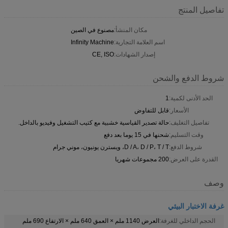
تفاصيل المنتج
مكان المنشأ:
مصنوع في الصين
اسم العلامة التجارية:
Infinity Machine
إصدار الشهادات:
CE, ISO
شروط الدفع والشحن
الحد الأدنى لكمية:
1
الأسعار:
قابل للتفاوض
تفاصيل التغليف:
حالة تصدير القياسية خشبية مع كتيب التشغيل وفيديو بالداخل.
وقت التسليم:
شحنها في 15 يوما بعد دفع
شروط الدفع:
D / A، D / P، T / T، ويسترن يونيون، موني جرام
القدرة على العرض:
200 مجموعات شهريا
وصف
غرفة الاختبار البيئي
الحجم الداخلي للغرفة:
العرض 1140 ملم × العمق 640 ملم × الارتفاع 690 ملم