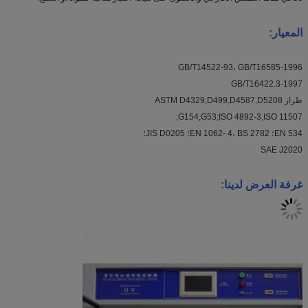
المعيار
:
GB/T14522-93، GB/T16585-1996
GB/T16422.3-1997
طراز ASTM D4329,D499,D4587,D5208
G154,G53;ISO 4892-3,ISO 11507;
EN 534؛ EN 1062- 4، BS 2782؛ JIS D0205؛
SAE J2020
غرفة العرض لدينا: