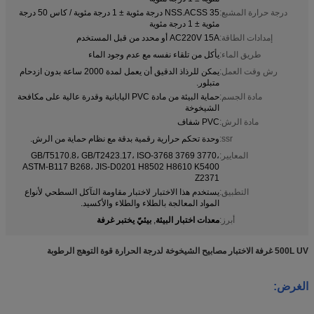
درجة حرارة المشبع:
NSS.ACSS 35 درجة مئوية ± 1 درجة مئوية / كاس 50 درجة
مئوية ± 1 درجة مئوية
إمدادات الطاقة:
AC220V 15A أو محدد من قبل المستخدم
طريق الماء:
يأكل من تلقاء نفسه مع عدم وجود الماء
رش وقت العمل:
يمكن للرذاذ الدقيق أن يعمل لمدة 2000 ساعة بدون ازدحام
متبلور.
مادة الجسم:
حماية البيئة من مادة PVC اليابانية وقدرة عالية على مكافحة
الشيخوخة
مادة الرش:
PVC شفاف
ssr:
وحدة تحكم حرارية رقمية بدقة مع نظام حماية من الرش.
المعايير:
GB/T5170.8، GB/T2423.17، ISO-3768 3769 3770،
ASTM-B117 B268، JIS-D0201 H8502 H8610 K5400
Z2371
التطبيق:
يستخدم هذا الاختبار لاختبار مقاومة التآكل السطحي لأنواع
المواد المعالجة بالطلاء والطلاء والأكسيد.
معدات اختبار البيئة
بيئيّ يختبر غرفة
أبرز:
,
500L UV غرفة الاختبار مصابيح الشيخوخة لدرجة الحرارة قوة التوهج الرطوبة
الغرض: