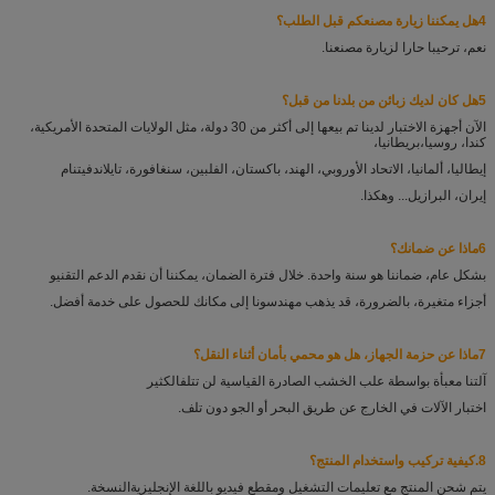
4هل يمكننا زيارة مصنعكم قبل الطلب؟
نعم، ترحيبا حارا لزيارة مصنعنا.
5هل كان لديك زبائن من بلدنا من قبل؟
الآن أجهزة الاختبار لدينا تم بيعها إلى أكثر من 30 دولة، مثل الولايات المتحدة الأمريكية،
كندا، روسيا،
بريطانيا،
إيطاليا، ألمانيا، الاتحاد الأوروبي، الهند، باكستان، الفلبين، سنغافورة، تايلاند
فيتنام
إيران، البرازيل... وهكذا.
6ماذا عن ضمانك؟
بشكل عام، ضماننا هو سنة واحدة. خلال فترة الضمان، يمكننا أن نقدم الدعم التقني
و
أجزاء متغيرة، بالضرورة، قد يذهب مهندسونا إلى مكانك للحصول على خدمة أفضل.
7ماذا عن حزمة الجهاز، هل هو محمي بأمان أثناء النقل؟
آلتنا معبأة بواسطة علب الخشب الصادرة القياسية لن تتلف
الكثير
اختبار الآلات في الخارج عن طريق البحر أو الجو دون تلف.
8.
كيفية تركيب واستخدام المنتج؟
يتم شحن المنتج مع تعليمات التشغيل ومقطع فيديو باللغة الإنجليزية
النسخة.