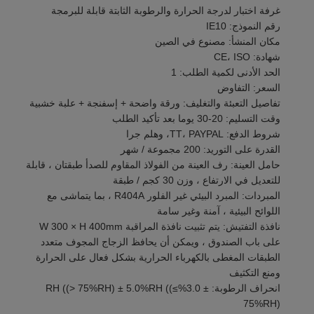
غرفة اختبار لدرجة الحرارة والرطوبة الثابتة قابلة للبرمجة
رقم النموذج: IE10
مكان المنشأ: مصنوع في الصين
شهادة: CE، ISO
الحد الأدنى لكمية الطلب: 1
السعر: التفاوض
تفاصيل التعبئة والتغليف: ورقة واضحة + إسفنجة + علبة خشبية
وقت التسليم: 20-30 يوما بعد تأكيد الطلب
شروط الدفع: TT، PAYPAL، وهلم جرا
القدرة على التوريد: 200 مجموعة / شهر
حامل العينة: رف العينة من الفولاذ المقاوم للصدأ طبقتان ، قابلة
للتعديل في الارتفاع ، وزن 30 كجم / طبقة
المبردات: المبرد البيئي غير الفلور R404A ، بما يتماشى مع
اللوائح البيئية ، آمنة وغير سامة
نافذة التفتيش: يتم تثبيت نافذة المراقبة W 300 × H 400mm
على باب الصندوق ، ويمكن أن يحافظ الزجاج المجوف متعدد
الطبقات المغطى بالكهرباء الحرارية بشكل فعال على الحرارة
ومنع التكثيف
انحراف الرطوبة: ± 3.0%RH ((> 75%RH) ± 5.0%RH ((≤
75%RH)