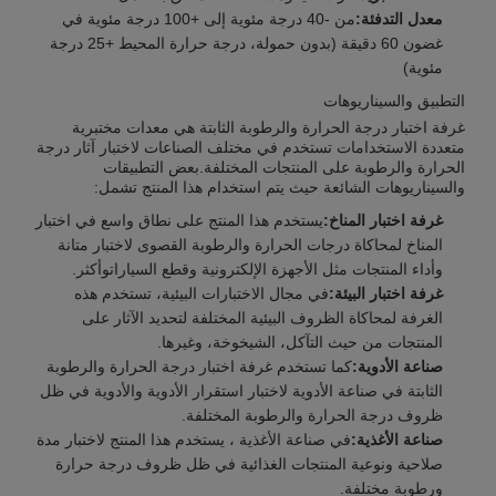
معدل التدفئة:
من -40 درجة مئوية إلى +100 درجة مئوية في
غضون 60 دقيقة (بدون حمولة، درجة حرارة المحيط +25 درجة
مئوية)
التطبيق والسيناريوهات
غرفة اختبار درجة الحرارة والرطوبة الثابتة هي معدات مختبرية
متعددة الاستخدامات تستخدم في مختلف الصناعات لاختبار آثار درجة
الحرارة والرطوبة على المنتجات المختلفة.بعض التطبيقات
والسيناريوهات الشائعة حيث يتم استخدام هذا المنتج تشمل:
غرفة اختبار المناخ:
يستخدم هذا المنتج على نطاق واسع في اختبار
المناخ لمحاكاة درجات الحرارة والرطوبة القصوى لاختبار متانة
وأداء المنتجات مثل الأجهزة الإلكترونية وقطع السياراتوأكثر.
غرفة اختبار البيئة:
في مجال الاختبارات البيئية، تستخدم هذه
الغرفة لمحاكاة الظروف البيئية المختلفة لتحديد الآثار على
المنتجات من حيث التآكل، الشيخوخة، وغيرها.
صناعة الأدوية:
كما تستخدم غرفة اختبار درجة الحرارة والرطوبة
الثابتة في صناعة الأدوية لاختبار استقرار الأدوية والأدوية في ظل
ظروف درجة الحرارة والرطوبة المختلفة.
صناعة الأغذية:
في صناعة الأغذية ، يستخدم هذا المنتج لاختبار مدة
صلاحية ونوعية المنتجات الغذائية في ظل ظروف درجة حرارة
ورطوبة مختلفة.