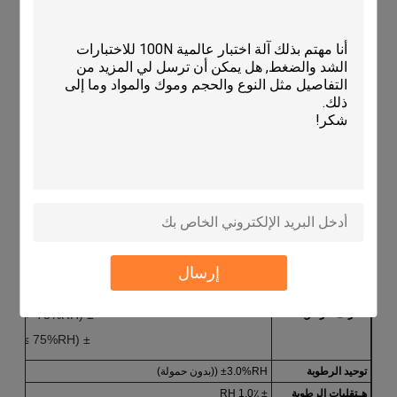
م
أوديل
IE10 150L
IE10 225L
IE10 408L
T
إيمب
.
النطاق
-40 درجة مئوية + 150 درجة مئوية
T
إيمب
.
التقلبات
± 0.5°C
T
إيمب
.
التوحيد
¥2.0 درجة مئوية
هـ
معدل تناول
من
-40°C إلى +100°C في غضون 60 دقيقة (بدون حمولة، درجة حرارة المحيط +25°C)
الطعام
T
إيمب
.
معدل
من
+20°C إلى -40°C خلال 60 دقيقة (بدون حمولة، درجة حرارة المحيط +25°C)
الانخفاض
إرسال
نطاق التحكم في
20٪ R.H ٪ 98٪ R.H
الرطوبة
انحراف الرطوبة
± 3.0%RH ((> 75%RH)
± 5.0%RH ((≤ 75%RH)
توحيد الرطوبة
±3.0%RH ((بدون حمولة)
هـ
تقلبات الرطوبة
± 1.0٪ RH