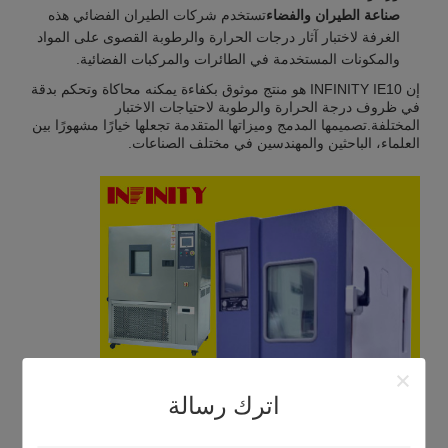
صناعة الطيران والفضاء
تستخدم شركات الطيران الفضائي هذه
الغرفة لاختبار آثار درجات الحرارة والرطوبة القصوى على المواد
والمكونات المستخدمة في الطائرات والمركبات الفضائية.
إن INFINITY IE10 هو منتج موثوق بكفاءة يمكنه محاكاة وتحكم بدقة
في ظروف درجة الحرارة والرطوبة لاحتياجات الاختبار
المختلفة.تصميمها المدمج وميزاتها المتقدمة تجعلها خيارًا مشهورًا بين
العلماء، الباحثين والمهندسين في مختلف الصناعات.
اترك رسالة