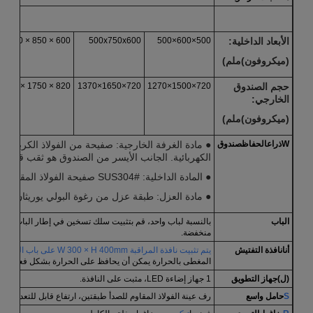
الأبعاد الداخلية
:
500×600×500
500x750x600
600 × 850 × 800
(ميكروفون)
ملم
)
حجم الصندوق
720×1500×1270
720×1650×1370
820 × 1750 × 1580
الخارجي
:
(ميكروفون)
ملم
)
W
ذراع
الحفاظ
صندوق
● مادة الغرفة الخارجية: صفيحة من الفولاذ الكربوني 
الكهربائية. الجانب الأيسر من الصندوق هو ثقب قطره φ50mm
● المادة الداخلية: SUS304# صفيحة الفولاذ المقاوم للصدأ.
● مادة العزل: طبقة عزل من رغوة البولي يوريثان الصل
الباب
بالنسبة لباب واحد، قم بتثبيت سلك تسخين في إطار الباب لمنع
منخفضة.
أنا
نافذة التفتيش
يتم تثبيت نافذة المراقبة W 300 × H 400mm على باب الصندوق، والكهربائية مجوفة متعددة الطبقات
المغطى بالحرارة يمكن أن يحافظ على الحرارة بشكل فعال ويمن
(ل)
جهاز التطويق
1 جهاز إضاءة LED، مثبت على النافذة.
S
حامل واسع
رف عينة الفولاذ المقاوم للصدأ طبقتين، ارتفاع قابل للتعديل، وزن تحمل kg