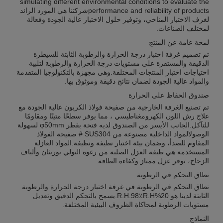
simulating different environmental conditions to evaluate the
performance and reliability of productsشركتنا هي المورد الرائد
لغرف الاختبار المناخي، وتوفير حلول الاختبار عالية الجودة وفعالة
لمختلف الصناعات.
لمحة عامة عن المنتج
تم تصميم غرفة اختبار درجة الحرارة والرطوبة الثابتة للسيطرة
الدقيقة والمستقرة على مستويات درجة الحرارة والرطوبة لتلبية
احتياجات اختبار المنتجات المختلفة.وهي مجهزة بالتكنولوجيا المتقدمة
والمواد عالية الجودة لضمان نتائج دقيقة وموثوق بها.
صندوق الحفاظ على الحرارة
تم تصنيع الغرفة الخارجية من صفيحة فولاذ الكربون عالية الجودة مع
علاج رش اللون الكهرومغناطيسي ، مما يوفر سطحًا متينًا ومقاومًا
للتآكل.الجانب الأيسر من الصندوق لديه فتحة بقطر φ50mm لسهولة
الوصولالمواد الداخلية مصنوعة من SUS304 # صفيحة الفولاذ
المقاوم للصدأ، وضمان بيئة اختبار نظيفة ونظيفة.المواد العازلة
المستخدمة هي طبقة العزل الصلبة من رغوة البولي يوريثان وألياف
الزجاج، توفر عزل ممتاز وكفاءة الطاقة.
نطاق التحكم في الرطوبة
نطاق التحكم في الرطوبة في غرفة اختبار درجة الحرارة والرطوبة
الثابتة لدينا هو 20%R.H.98٪R.H.يسمح بالتحكم الدقيق وتعديل
مستويات الرطوبة لمحاكاة الظروف البيئية المختلفة.
النماذج