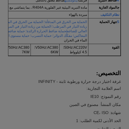
R
ضاغط التبريد
فرنسا
تيكومسيه
ضاغط مغلق بالكامل
ج
المواد الغازية
مادة التبريد البيئية غير الفلورية R404A ، بما يتماشى مع اللوائح البيئية ، آمنة وغير سامة
نظام التكثيف
مبردة بالهواء
S
جهاز الحماية
الحماية من الحرق في المدفأة؛ الحماية من الحرق في المرطب؛ ا
زيادة التيار في المرطب؛ الحماية من زيادة التيار في المروحة؛ 
العالي للضاغطحماية ضاغط الحرارة الزائدة؛ حماية ضاغط الحركة
المعاكس؛ مفكّك الدوائر؛ حماية التسرب؛ حماية مستوى المياه
الماء في الخزان
القوة
AC220V؛50Hz؛
AC380؛V50Hz؛
AC380؛V50Hz؛
0
4.5 كيلوواط
6KW
7KW
التخصيص:
غرفة اختبار درجة حرارة ورطوبة ثابتة - INFINITY
اسم العلامة التجارية:
رقم النموذج: IE10
مكان المنشأ: مصنوع في الصين
شهادة: CE، ISO
الحد الأدنى لكمية الطلب: 1
السعر: التفاوض