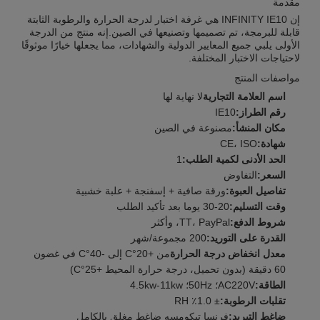
مقدمة
إن INFINITY IE10 هي غرفة اختبار لدرجة الحرارة والرطوبة الثابتة
قابلة للبرمجة، تم تصميمها وتصنيعها في الصين.إنه منتج من الدرجة
الأولى يلبي جميع المعايير الدولية والشهادات، مما يجعلها خيارًا موثوقًا
لاحتياجات الاختبار المختلفة.
مواصفات المنتج
اسم العلامة التجارية
لا نهاية لها
رقم الطراز:
IE10
مكان المنشأ:
مصنوعة في الصين
شهادة:
CE، ISO
الحد الأدنى لكمية الطلب:
1
السعر:
التفاوض
تفاصيل العبوة:
ورقة صافية + إسفنجة + علبة خشبية
وقت التسليم:
20-30 يوما بعد تأكيد الطلب
شروط الدفع:
TT، PayPal، وأكثر
القدرة على التوريد:
200 مجموعة/شهر
معدل انخفاض درجة الحرارة
من +20°C إلى -40°C في غضون
60 دقيقة (بدون تحميل، درجة حرارة المحيط +25°C)
الطاقة:
AC220V؛ 50Hz؛ 4.5kw-11kw
تقلبات الرطوبة:
± 1.0٪ RH
ضاغط التبريد:
فرنسا تيكومسه ضاغط مغلق بالكامل