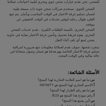
للشحن، نحن نقدم خيارات شحن جوي وبحري لتلبية احتياجات عملائنا:
الشحن الجوي: نستخدم شركات شحن جوية ذات سمعة طيبة
لضمان تسليم غرفة الاختبار في الوقت المناسب وبأمان. يتم تتبع
الطرد طوال رحلته لتوفير تحديثات في الوقت الحقيقي عن
موقعه.
الشحن البحري: بالنسبة للطلبات الكبيرة ، نقدم خدمات الشحن
البحري. يقوم فريقنا بتحميل وتأمين غرفة الاختبار بعناية في حاوية
شحن لمنع أي تلف أثناء النقل.
بمجرد شحنها، سوف نقدم لعملائنا معلومات تتبع ضرورية لمراقبة
تسليم غرفة الاختبار الخاصة بهم.هدفنا هو ضمان وصول منتجاتنا في
حالة مثالية وفي الوقت المحدد.
الأسئلة الشائعة:
س:
ما هو اسم العلامة التجارية لهذا المنتج؟
أ:
الاسم التجاري لهذا المنتج هو INFINITY.
س:
ما هو رقم الطراز لهذا المنتج؟
أ:
رقم نموذج هذا المنتج هو IE10.
س:
أين يصنع هذا المنتج؟
أ:
هذا المنتج مصنوع في الصين.