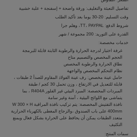
تفاصيل التعبئة والتغليف: ورقة واضحة + إسفنجة + علبة خشبية
وقت التسليم: 20-30 يوما بعد تأكيد الطلب
شروط الدفع: TT، PAYPAL، وهلم جرا
القدرة على التوريد: 200 مجموعة / شهر
خدمات مخصصة:
غرفة اختبار لدرجة الحرارة والرطوبة الثابتة قابلة للبرمجة
الحجم المخصص والتصميم متاح
نطاق الحرارة والرطوبة المخصص
نظام التحكم المخصص والواجهة
حامل عينة مخصص: رف عينة الفولاذ المقاوم للصدأ 2 طبقات ،
قابلة للتعديل في الارتفاع ، وزن تحمل 30 كجم / طبقة
المبردات المخصصة: المبرد البيئي غير الفلور R404A ، بما
يتماشى مع اللوائح البيئية ، آمنة وغير سامة
نافذة التفتيش المخصصة: يتم تركيب نافذة المراقبة W 300 × H
400mm على باب الصندوق ،والزجاج المغطى بالكهرباء الحرارية
متعدد الطبقات يمكن أن يحافظ على الحرارة بشكل فعال ويمنع
التكثيف
سمات المنتج: