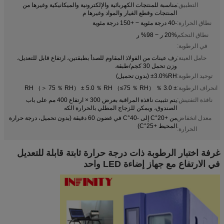
التطبيق:
مناسبة للمنتجات الكهربائية والإلكترونية والميكانيكية وغيرها من
المنتجات وقطع الغيار والمواد وغيرها م
نطاق الحرارة:
-40 درجة مئوية ~ +150 درجة مئوية
نطاق التحكم
20% ر ~ 98% ر
في الرطوبة:
حامل العينة:
رف عينات من الفولاذ المقاوم للصدأ بطبقتين، ارتفاع قابل للتعديل،
وزن تحمل 30 كجم/طبقة.
توحيد الرطوبة:
±3.0%RH (بدون تحميل)
انحراف الرطوبة:
± 3.0 ％ RH （＞ 75 ％ RH） ± 5.0 ％ RH （≤75 ％ RH）
نافذة التفتيش:
يتم تثبيت نافذة المراقبة بعرض 300 × ارتفاع 400 مم على باب
الصندوق، ويمكن للزجاج المطلي بالحرارة الكه
معدل انخفاض
من +20°C إلى -40°C في غضون 60 دقيقة (بدون تحميل، درجة حرارة
المحيط +25°C)
الحرارة:
غرفة اختبار الرطوبة ذات درجة حرارة ثابتة قابلة للتعديل
في الارتفاع مع جهاز إضاءة LED واحد