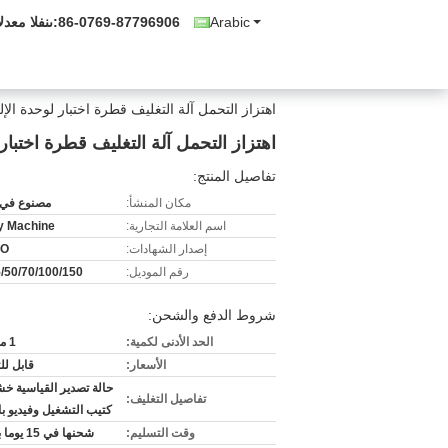
Arabic
86-0769-87796906
المبيعات وال
اهتزاز التحمل آلة التغليف قطرة اختبار لوحدة الإلك
اهتزاز التحمل آلة التغليف قطرة اختبار ل
تفاصيل المنتج:
مكان المنشأ:
مصنوع في 
اسم العلامة التجارية:
ty Machine
إصدار الشهادات:
SO
رقم الموديل:
/50/70/100/150
شروط الدفع والشحن:
الحد الأدنى لكمية:
1 مجموعة
الأسعار:
قابل ل
حالة تصدير القياسية خش
تفاصيل التغليف:
كتيب التشغيل وفيديو با
وقت التسليم:
شحنها في 15 يوما بعد دفع