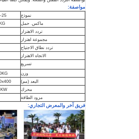
مواصفة:
نموذج
-25
ماكس. حمل
KG
تردد الاهتزاز
مجموعة اهتزاز
تردد نطاق الاجتياح
الاتجاه الاهتزاز
تسريع
وزن
0KG
البعد (مم)
0x400
محرك
2KW
مزود الطاقة
فريق آخر والمعرض التجاري: