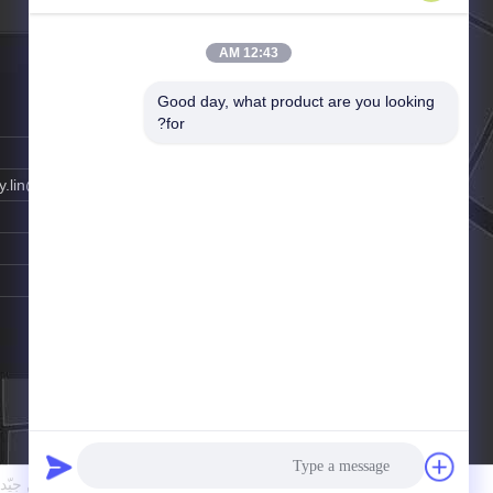
12:43 AM
Good day, what product are you looking 
الهاتف ::
86-0769-87796906
for?
الفاكس:
86-0769-83428065
البريد الإلكتروني:
.lin@infinity-machine.com
وقت العمل:
8:00-24:00
اتصل شخص:
Ms. Amy Lin
موقع الجوال
سياسة الخصوصية
| الصين جيّد 