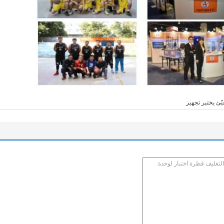
بّئ يختبر تجهيز