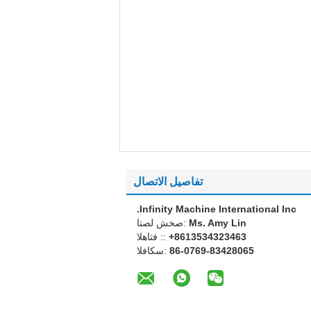
تفاصيل الاتصال
Infinity Machine International Inc.
Ms. Amy Lin
اتصل شخص:
+8613534323463
الهاتف ::
86-0769-83428065
الفاكس: