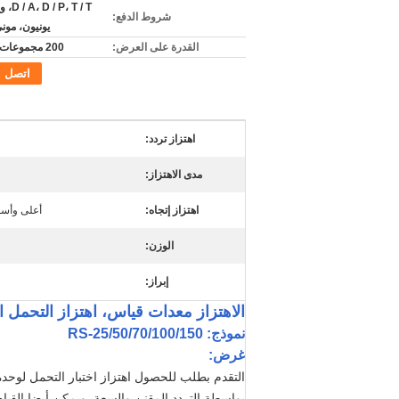
P، T / T
شروط الدفع:
يونيون، مون
القدرة على العرض:
200 مجموعات شهريا
اتصل
اهتزاز تردد:
مدى الاهتزاز:
اهتزاز إتجاه:
أعلى وأسف
الوزن:
إبراز:
الاهتزاز معدات قياس، اهتزاز التحمل ال
نموذج: RS-25/50/70/100/150
غرض:
التقدم بطلب للحصول اهتزاز اختبار التحمل لوحدة ا
بواسطة التردد المقنن والسعة. ويمكن أيضا القيام 