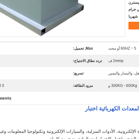
D / A، D / ، ويسترن
ي جرام
5 ~ 60HZ أو محدد
Max. تحميل:
2mmp ف
تردد نطاق الاجتياح:
ل، واليسار واليمين
تسريع:
300KG - 600Kg و
مزود الطاقة:
3 المرحلة مع 5 الأسلاك 380V أو المحدد من قبل المستخدم
ments
معدات الكهربائية اختبار
لإلكترونية، الأدوات المنزلية، والسيارات الإلكترونية وتكنولوجيا المعلومات وغ
الشحن اختبار الاهتزاز لهذه المادة مع حزمة كاملة.