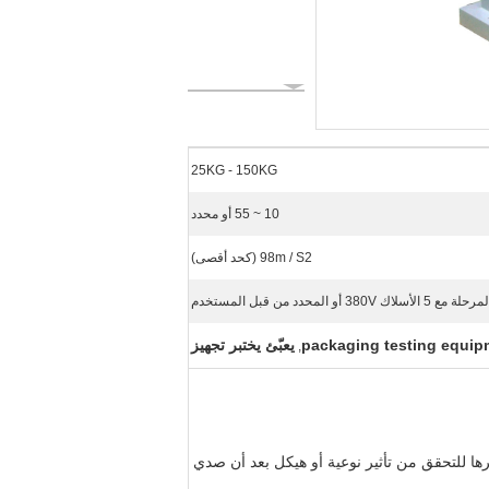
25KG - 150KG
10 ~ 55 أو محدد
98m / S2 (كحد أقصى)
packaging testing equip
يعبّئ يختبر تجهيز
,
يرها للتحقق من تأثير نوعية أو هيكل بعد أن صدي