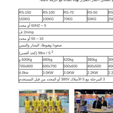
RS-150
RS-100
RS-70
RS-50
RS
150KG
100KG
70KG
50KG
25
5 ~ 60HZ أو محدد
2mmp ف
10 ~ 55 أو محدد
صعودا وهبوطا، اليسار واليمين
2
98m / S
(كحد أقصى)
30
380kg
420kg
480kg
600Kg و
700x800
600x700
500x600
400x500
40
4.0kw
3.0KW
3.0KW
2.2KW
2.
3 المرحلة مع 5 الأسلاك 380V أو المحدد من قبل المستخدم