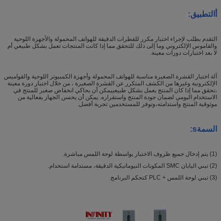
أ
التطبيق
:
التقدم بطلب لإجراء اختبار مكرر للقطرات الدقيقة للهواتف المحمولة والأجهزة اللوحية
والقاموس الإلكتروني وما إلى ذلك للتحقق مما إذا كانت المنتجات تعمل بشكل طبيعي أم
لا بعد اختبارات دورات معينة.
آلة اختبار القشرة الصغيرة مناسبة للهواتف المحمولة وأجهزة الكمبيوتر اللوحية والقواميس
الإلكترونية وغيرها من الكشف المتكرر عن القشرة الصغيرة ، من خلال اختبار دورة معينة
،تحقق مما إذا كان المنتج يعمل بشكل طبيعييمكن أن يحاكي انخفاض صغير للمنتج في
الاستخدام اليومي لضمان جودة المنتج واستقراره. يمكن أن يحسن الجهاز بفعالية من
موثوقية المنتج واستدامته،وتوفر للمستخدمين تجربة أفضل.
السمة
s
:
(1) يتم إدخال جميع ظروف الاختبار بواسطة لوحة اللمس مباشرة.
(2) تبني اليابان SMC المكونات النيوماتيكية الدقيقة، مستدامة استخدام.
(3) تبني لوحة اللمس + PLC كتحكم البرنامج.