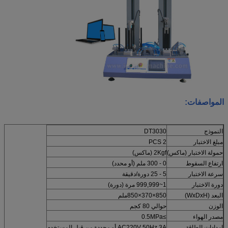
المواصفات:
النموذج
DT3030
مبلغ الاختبار
2 PCS
حمولة الاختبار (ماكس)
2Kgf (ماكس)
ارتفاع السقوط
0 - 300 ملم (أو محدد)
سرعة الاختبار
5 - 25 دورة/دقيقة
دورة الاختبار
1~999,999 مرة (دورة)
البعد (WxDxH)
850×370×850ملم
الوزن
حوالي 80 كجم
مصدر الهواء
≥0.5MPa
إمدادات الطاقة
AC220V 50Hz 3A أو محددة من قبل المستخدم