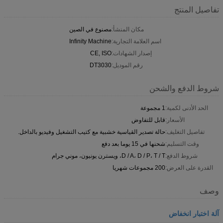
تفاصيل المنتج
مكان المنشأ:
مصنوع في الصين
اسم العلامة التجارية:
Infinity Machine
إصدار الشهادات:
CE, ISO
رقم الموديل:
DT3030
شروط الدفع والشحن
الحد الأدنى لكمية:
1 مجموعة
الأسعار:
قابل للتفاوض
تفاصيل التغليف:
حالة تصدير القياسية خشبية مع كتيب التشغيل وفيديو بالداخل.
وقت التسليم:
شحنها في 15 يوما بعد دفع
شروط الدفع:
D / A، D / P، T / T، ويسترن يونيون، موني جرام
القدرة على العرض:
200 مجموعات شهريا
وصف
آلة اختبار انخفاض