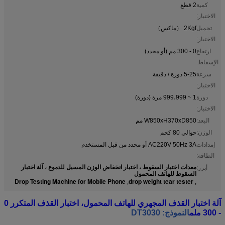
كمية
2 قطع
الاختبار:
تحميل
2Kgf （ماكس）
الاختبار:
ارتفاع
0 - 300 مم (أو محدد)
الإسقاط:
سرعة
5-25 دورة / دقيقة
الاختبار:
دورة
1 ~ 999،999 مرة (دورة)
الاختبار:
البعد:
W850xH370xD850 مم
الوزن:
حوالي 80 كجم
إمدادات
AC220V 50Hz 3A أو محدد من قبل المستخدم
الطاقة:
معدات اختبار السقوط ، اختبار انخفاض الوزن المسيل للدموع ، آلة اختبار
أبرز:
السقوط للهاتف المحمول
Drop Testing Machine for Mobile Phone
drop weight tear tester
,
,
آلة اختبار القذف المجهري للهاتف المحمول، اختبار القذف المتكرر 0
- 300 ملم
النموذج: DT3030