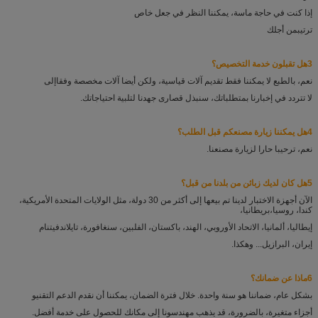
إذا كنت في حاجة ماسة، يمكننا النظر في جعل خاص
ترتيب
من أجلك
3هل تقبلون خدمة التخصيص؟
نعم، بالطبع لا يمكننا فقط تقديم آلات قياسية، ولكن أيضا آلات مخصصة وفقا
إلى
لا تتردد في إخبارنا بمتطلباتك، سنبذل قصارى جهدنا لتلبية احتياجاتك.
4هل يمكننا زيارة مصنعكم قبل الطلب؟
نعم، ترحيبا حارا لزيارة مصنعنا.
5هل كان لديك زبائن من بلدنا من قبل؟
الآن أجهزة الاختبار لدينا تم بيعها إلى أكثر من 30 دولة، مثل الولايات المتحدة الأمريكية،
كندا، روسيا،
بريطانيا،
إيطاليا، ألمانيا، الاتحاد الأوروبي، الهند، باكستان، الفلبين، سنغافورة، تايلاند
فيتنام
إيران، البرازيل... وهكذا.
6ماذا عن ضمانك؟
بشكل عام، ضماننا هو سنة واحدة. خلال فترة الضمان، يمكننا أن نقدم الدعم التقني
و
أجزاء متغيرة، بالضرورة، قد يذهب مهندسونا إلى مكانك للحصول على خدمة أفضل.