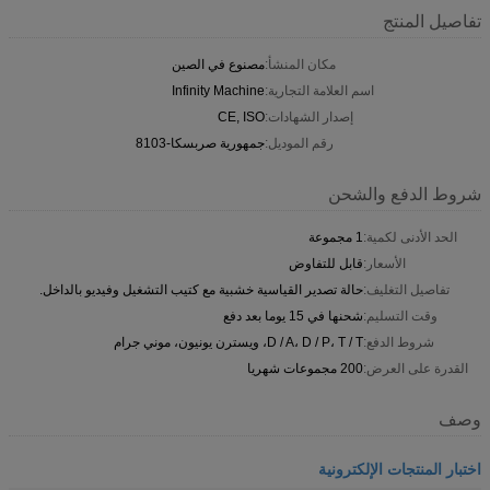
تفاصيل المنتج
مكان المنشأ:
مصنوع في الصين
اسم العلامة التجارية:
Infinity Machine
إصدار الشهادات:
CE, ISO
رقم الموديل:
جمهورية صربسكا-8103
شروط الدفع والشحن
الحد الأدنى لكمية:
1 مجموعة
الأسعار:
قابل للتفاوض
تفاصيل التغليف:
حالة تصدير القياسية خشبية مع كتيب التشغيل وفيديو بالداخل.
وقت التسليم:
شحنها في 15 يوما بعد دفع
شروط الدفع:
D / A، D / P، T / T، ويسترن يونيون، موني جرام
القدرة على العرض:
200 مجموعات شهريا
وصف
اختبار المنتجات الإلكترونية