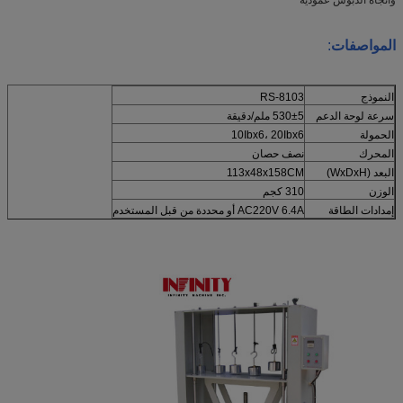
المواصفات
:
النموذج
RS-8103
سرعة لوحة الدعم
530±5 ملم/دقيقة
الحمولة
10Ibx6، 20Ibx6
المحرك
نصف حصان
البعد (WxDxH)
113x48x158CM
الوزن
310 كجم
إمدادات الطاقة
AC220V 6.4A أو محددة من قبل المستخدم