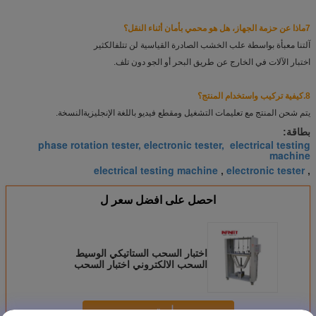
7ماذا عن حزمة الجهاز، هل هو محمي بأمان أثناء النقل؟
آلتنا معبأة بواسطة علب الخشب الصادرة القياسية لن تتلف
الكثير
اختبار الآلات في الخارج عن طريق البحر أو الجو دون تلف.
8.
كيفية تركيب واستخدام المنتج؟
يتم شحن المنتج مع تعليمات التشغيل ومقطع فيديو باللغة الإنجليزية
النسخة.
بطاقة:
phase rotation tester, electronic tester, electrical testing
machine
electrical testing machine
electronic tester
,
,
احصل على افضل سعر ل
اختبار السحب الستاتيكي الوسيط
السحب الالكتروني اختبار السحب
لمقاومة الحمل RS-8103
استمر