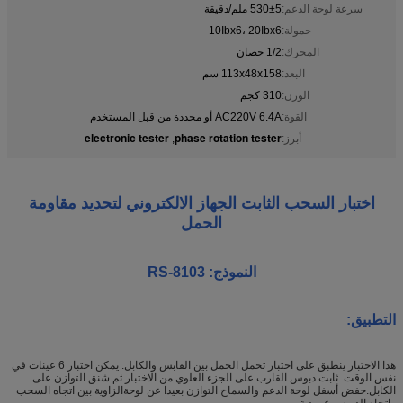
سرعة لوحة الدعم:
530±5 ملم/دقيقة
حمولة:
10Ibx6، 20Ibx6
المحرك:
1/2 حصان
البعد:
113x48x158 سم
الوزن:
310 كجم
القوة:
AC220V 6.4A أو محددة من قبل المستخدم
electronic tester
phase rotation tester
أبرز:
,
اختبار السحب الثابت الجهاز الالكتروني لتحديد مقاومة
الحمل
النموذج: RS-8103
التطبيق:
هذا الاختبار ينطبق على اختبار تحمل الحمل بين القابس والكابل. يمكن اختبار 6 عينات في
نفس الوقت. ثابت دبوس القارب على الجزء العلوي من الاختبار ثم شنق التوازن على
الكابل.خفض أسفل لوحة الدعم والسماح التوازن بعيدا عن لوحةالزاوية بين اتجاه السحب
واتجاه الدبوس عمودية