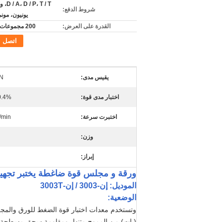
P، T / T
شروط الدفع:
يونيون، مون
القدرة على العرض:
200 مجموعات شهريا
اتصل
يقيس مدى:
0N
اختبار مدى قوة:
.4%~100%FS
اختبرت سرعة:
/min
وزن:
إبراز:
ورقة و مجلس قوة ضاغطة يختبر تجهيز غب / 79.8 5 ~ 3000N
الموديل: إن-3003 / إن-3003T
الوضعية:
وتستخدم معدات اختبار قوة الضغط
للورق والمجل
(بات) من المموج متنها، ومقاومة سحق مسطحة (