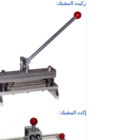
ركيت المشبك:
إكت المشبك: