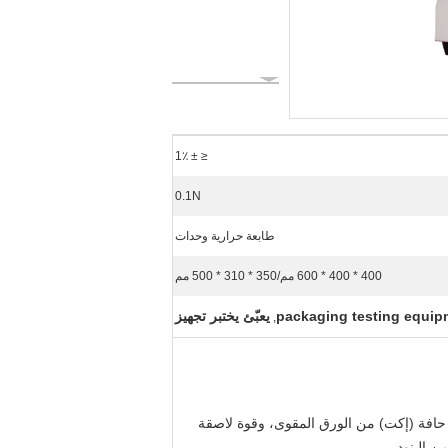
≤ ± 1٪
0.1N
طابعة حرارية وحدات
400 * 400 * 600 مم/350 * 310 * 500 مم
packaging testing equip
يعبّئ يختبر تجهيز
,
افة (إكت) من الورق المقوى، وقوة لاصقة
 البنود.