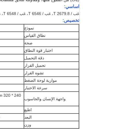
اساسي:
غب / T 2679.8، غب / T 6546، غب / T 6548، غب / T 2679.6
تخصيص:
نموذج
نطاق القياس
صحة
اختبار قوة النطاق
دقة التحميل
تحميل القرار
تشوه القرار
موازية لوحة الضغط
سرعة الاختبار
واجهة الإنسان والحاسوب
اطبع
البعد
m
وزن