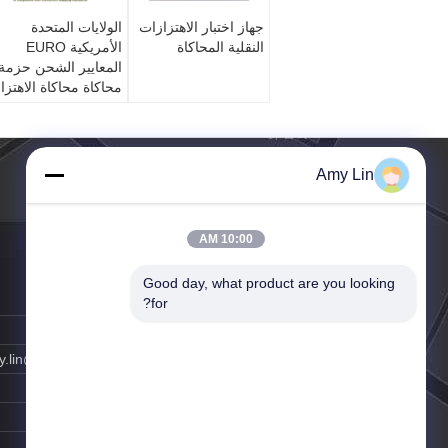
جهاز اختبار الاهتزازات
الولايات المتحدة
النقلية المحاكاة
الأمريكية EURO
المعايير الشحن حزمة
محاكاة محاكاة الاهتزا
Amy Lin
10:00 AM
Good day, what product are you looking 
الهاتف ::
86-0769-87796906
for?
الفاكس:
86-0769-83428065
البريد الإلكتروني:
.lin@infinity-machine.com
وقت العمل:
8:00-24:00
اتصل شخص:
Ms. Amy Lin
موقع الجوال