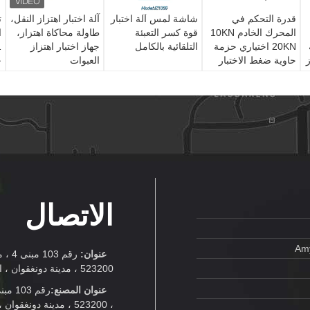
قدرة التحكم في
شاشة لمس آلة اختبار
آلة اختبار اهتزاز النقل،
ت
المحرك الخادم 10KN
قوة كسر التعبئة
طاولة محاكاة اهتزاز،
20KN اختياري حزمة
التلقائية بالكامل
جهاز اختبار اهتزاز
ز
حاوية ضغط الاختبار
العبوات
ح
الاتصال
Amy
عنوان:
رقم 
523200 ، مدينة دونغقوان ، الصين
عنوان المصنع:
، 523200 ، مدينة دونغقوان ، الصين