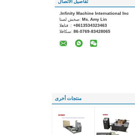
تفاصيل الاتصال
Infinity Machine International Inc.
Ms. Amy Lin
اتصل شخص:
+8613534323463
الهاتف ::
86-0769-83428065
الفاكس:
منتجات أخرى