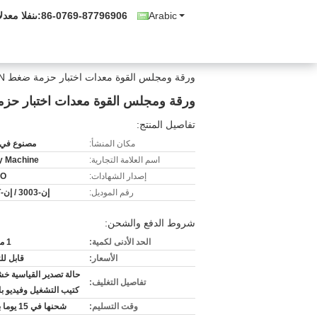
Arabic
86-0769-87796906
المبيعات وال
ورقة ومجلس القوة معدات اختبار حزمة ضغط 0.1N تحميل القرار
ورقة ومجلس القوة معدات اختبار حزمة ضغط 0.1N تح
تفاصيل المنتج:
مكان المنشأ:
مصنوع في 
اسم العلامة التجارية:
ty Machine
إصدار الشهادات:
SO
رقم الموديل:
إن-3003 / إن-3003T
شروط الدفع والشحن:
الحد الأدنى لكمية:
1 مجموعة
الأسعار:
قابل ل
حالة تصدير القياسية خش
تفاصيل التغليف:
كتيب التشغيل وفيديو با
وقت التسليم:
شحنها في 15 يوما بعد دفع