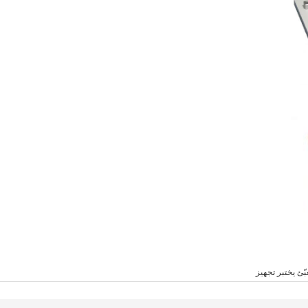
بّئ يختبر تجهيز