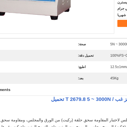
D / A، D / ، ويسترن
ي جرام
5N ~ 300
صحة:
0
تحميل دقة:
12.5±1mm
اطبع:
45Kg
بعد:
ments
T 26 تحميل
س لاختبار المقاومة سحق حلقة (ركيت) من الورق والمجلس، ومقاومة سحق ح
فكت) المموج مجلس، المموج مت المتوسطة والتموج المتوسطة كت وغيرها من