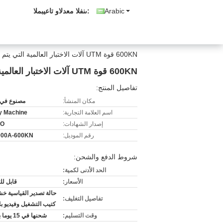
Arabic
المبيعات والدعم الفنى:
600KN قوة UTM آلات الاختبار العالمية التي يتم التحكم بها بواسطة الكمبيوتر GB/T228 -2002 600MM
600KN قوة UTM آلات الاختبار العالمية التي يتم التحكم بها بواسطة الكمبيوتر GB/T228 -2002 600MM
تفاصيل المنتج:
مكان المنشأ:
مصنوع في 
اسم العلامة التجارية:
ty Machine
إصدار الشهادات:
SO
رقم الموديل:
000A-600KN
شروط الدفع والشحن:
الحد الأدنى لكمية:
الأسعار:
قابل ل
حالة تصدير القياسية خش
تفاصيل التغليف:
كتيب التشغيل وفيديو با
وقت التسليم:
شحنها في 15 يوما بعد دفع