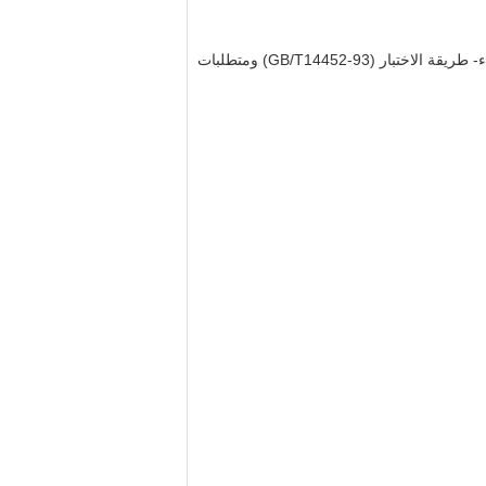
لتلبية مواد معدنية-اختبار جاذبية-طريقة الاختبار عند درجة حرارة البيئة (GB/T228 -2002) ،المواد المعدنية- اختبار خصائص الانحناء- طريقة الاختبار (GB/T14452-93) ومتطلبات