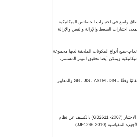
ى نطاق واسع في اختبارات الخصائص الميكانيكية
مدد، اختبارات الضغط والإزالة والقص والإزالة
خدام.جميع أنواع المكونات الملحقة لديها مجموعة
يكانيكية ويمكن أيضا تحقيق التوتر المستمر،
يمكن حل قوة الشد ، وقوة الإستعمال ، والطول ، وتوتر الطول المحدد ، وتطول التوتر المحدد ، وحدة المرونة والمعايير الأخرى تلقائيًا وفقًا لـ GB ، JIS ، ASTM ،DIN والمعايير
يتم تصنيع آلة الاختبار وفقًا للمعايير بما في ذلك آلات الاختبار الإلكترونية العالمية (GB/T 16491-2008) ، والمتطلبات العامة لآلات الاختبار (GB2611 -2007) ،الكشف عن نظام