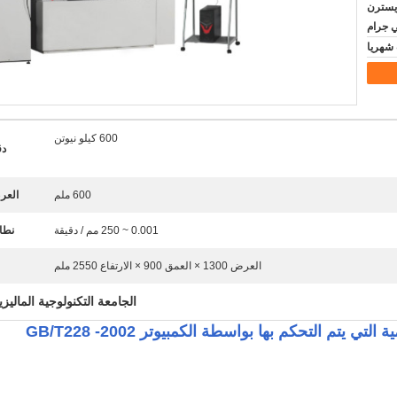
D / A، D / ، ويسترن
ي جرام
600 كيلو نيوتن
دق
600 ملم
العر
0.001 ~ 250 مم / دقيقة
نطا
العرض 1300 × العمق 900 × الارتفاع 2550 ملم
الجامعة التكنولوجية الماليزية