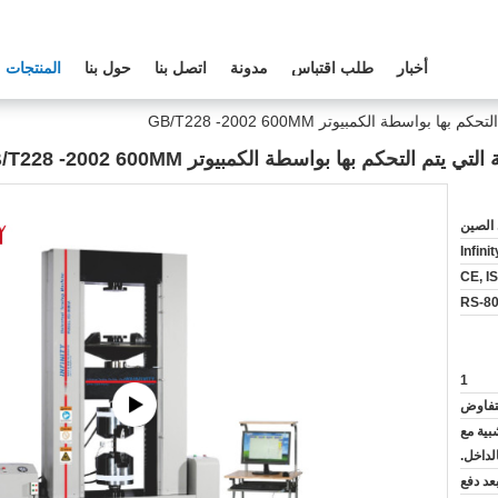
أخبار
طلب اقتباس
مدونة
اتصل بنا
حول بنا
المنتجات
الصين
Infini
CE, I
RS-8
1
لتفاوض
بية مع
لداخل.