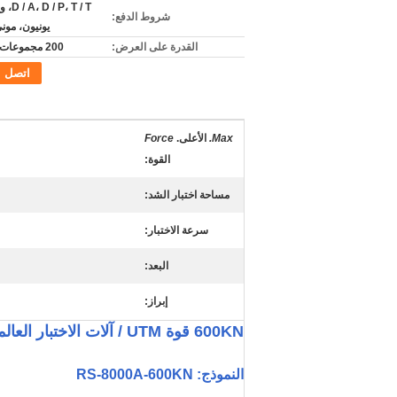
P، T / T
شروط الدفع:
يونيون، مون
القدرة على العرض:
200 مجموعات شهريا
اتصل
Max.
الأعلى.
Force
القوة
:
مساحة اختبار الشد:
سرعة الاختبار:
البعد:
إبراز:
600KN قوة UTM / آلات الاختبار العالمية التي يتم التحكم بها بواسطة الكمبيوتر GB/T228 -2002
النموذج: RS-8000A-600KN