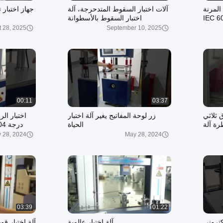
 المرنة
آلات اختبار السقوط المتدحرجة، آلة
جهاز اختبار ت
IEC 6
اختبار السقوط بالأسطوانة
المتدحرجة، IEC 60068-2-31، IEC
 28, 2025
September 10, 2025
60068-2-32
00:11
03:37
Y النطاق ثلاثي
زر لوحة المفاتيح يغير آلة اختبار
رة آلة
الحياة
المحمول
 28, 2024
May 28, 2024
03:39
01:22
لكتروني
آلة اختبار عالمية