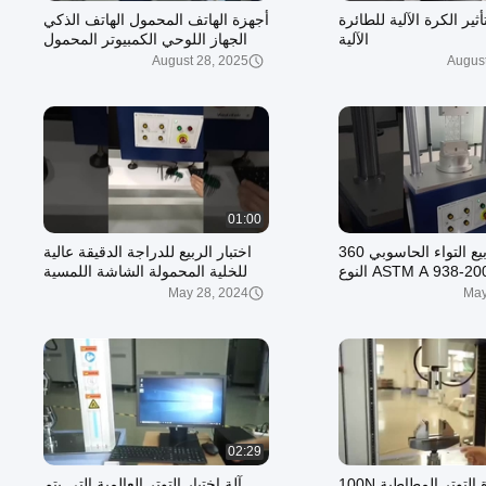
أثير الكرة الآلية للطائرة
أجهزة الهاتف المحمول الهاتف الذكي
الآلية
الجهاز اللوحي الكمبيوتر المحمول
آلات اختبار السقوط الاتجاهي IEC
August 28, 2025
August
60068-2-31/32
01:00
اختبار الربيع التواء الحاسوبي 360
اختبار الربيع للدراجة الدقيقة عالية
درجة ASTM A 938-2004 النوع
للخلية المحمولة الشاشة اللمسية
الكهربائي
May 28, 2024
May
02:29
آلة اختبار قوة التوتر المطاطية 100N
آلة اختبار التوتر العالمية التي يتم