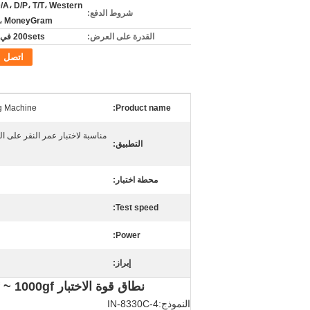
/A، D/P، T/T، Western
شروط الدفع:
n، MoneyGram
القدرة على العرض:
200sets في الشهر
اتصل
ng Machine
Product name:
مناسبة لاختبار عمر النقر على ال
التطبيق:
محطة اختبار:
Test speed:
Power:
إبراز:
نطاق قوة الاختبار 200gf ~ 1000gf اقتصادي أربع محطات اختبار زر ميكانيكي
النموذج:IN-8330C-4