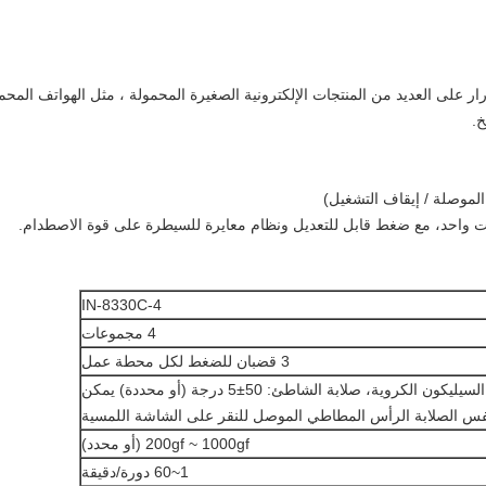
رار على العديد من المنتجات الإلكترونية الصغيرة المحمولة ، مثل الهواتف المحمو
خ.
 الموصلة / إيقاف التشغيل)
قت واحد، مع ضغط قابل للتعديل ونظام معايرة للسيطرة على قوة الاصطدام.
IN-8330C-4
4 مجموعات
3 قضبان للضغط لكل محطة عمل
¢6mm رأس السيليكون الكروية، صلابة الشاطئ: 50±5 درجة (أو محددة) يمكن
س الصلابة الرأس المطاطي الموصل للنقر على الشاشة اللمسية
200gf ~ 1000gf (أو محدد)
1~60 دورة/دقيقة