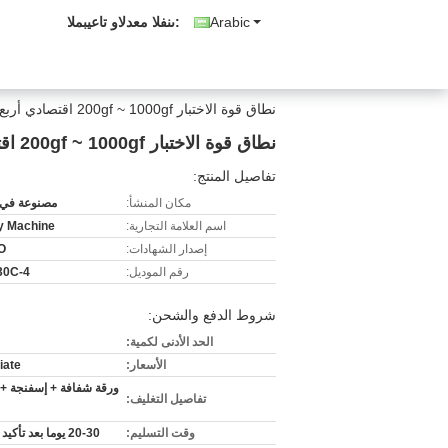
Arabic
المبيعات والدعم الفنى:
نطاق قوة الاختبار 200gf ~ 1000gf اقتصادي أربع محطات اختبار زر ميكانيكي
نطاق قوة الاختبار 200gf ~ 1000gf اقتصادي أربع محطات اختبار زر ميكانيكي
تفاصيل المنتج:
مكان المنشأ:
مصنوعة في 
اسم العلامة التجارية:
ty Machine
إصدار الشهادات:
O
رقم الموديل:
30C-4
شروط الدفع والشحن:
الحد الأدنى لكمية:
الأسعار:
iate
ورقة شفافة + إسفنجة + 
تفاصيل التغليف:
وقت التسليم:
20-30 يوما بعد تأكيد الطلب