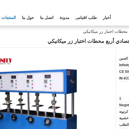
أخبار
طلب اقتباس
مدونة
اتصل بنا
حول بنا
المنتجات
الصين
Infini
CE IS
IN-83
1
Negot
كرتونة
خشبية