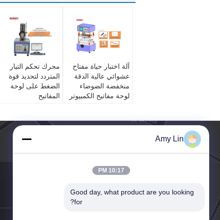
آلة اختبار حياة مفتاح
محرك تحكم التيار
عشوائي عالية الدقة
المتردد لتحديد قوة
منخفضة الضوضاء
الضغط على لوحة
لوحة مفاتيح الكمبيوتر
المفاتيح
Amy Lin
10:17 PM
Good day, what product are you looking 
الهاتف ::
86-0769-87796906
for?
الفاكس:
86-0769-83428065