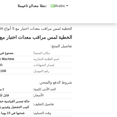
Arabic
المبيعات والدعم الفنى:
الخطية لمس مراقب معدات اختبار مع 9 أنواع 220V 10A
الخطية لمس مراقب معدات اختبار مع 9 أنواع 20V 10A
تفاصيل المنتج:
مكان المنشأ:
مصنوع في 
اسم العلامة التجارية:
ty Machine
إصدار الشهادات:
SO
رقم الموديل:
610R
شروط الدفع والشحن:
الحد الأدنى لكمية:
1 مجموعة
الأسعار:
قابل ل
حالة تصدير القياسية خش
تفاصيل التغليف:
كتيب التشغيل وفيديو با
وقت التسليم:
شحنها في 15 يوما بعد دفع