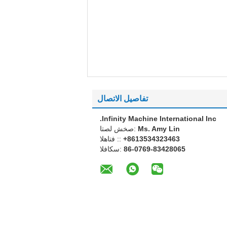
تفاصيل الاتصال
Infinity Machine International Inc.
Ms. Amy Lin
اتصل شخص:
+8613534323463
الهاتف ::
86-0769-83428065
الفاكس: