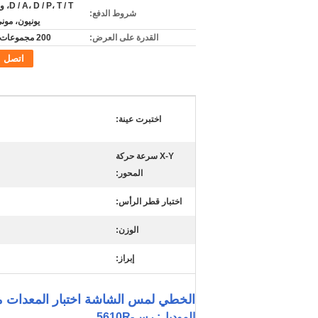
P، T / T
شروط الدفع:
يونيون، مون
القدرة على العرض:
200 مجموعات شهريا
اتصل
اختبرت عينة:
X-Y سرعة حركة
المحور:
اختبار قطر الرأس:
الوزن:
إبراز:
الخطي لمس الشاشة اختبار المعدات مع 9 أنواع 220 فولت 
الموديل: رس-5610R