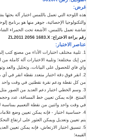
غرض:
هذه اللوحة التي تعمل باللمس اختبار آلة بحثها 
والتكنولوجيا الإحصائية، جوهر منها هو برنامج [ل
شاشة تعمل باللمس، الأشعة تحت الحمراء الشاشة، 
رقم براءة الاختراع: ZL2011 2056 1683.X
عناصر الاختبار:
1. تلبية مختلف اختبارات الأداء من مصنع كتب إلى لوحات، وتغيير مختلف منافذ بروتوكول الاتصالات لتحقيق بسرعة اختبارات لوحة
من إيك مختلفة؛ وتلبية الاختبارات آلة كاملة من ا
واي فاي للحصول على البيانات، وتحليل والعد وتول
2. انقر فوق دقة اختبار متعدد نقطة انقر في أي موقف من منطقة الاختبار وفقا لمتطلبات العملاء المختلفة، اختبار الانحراف الموقف
من كل نقطة ودعم نقرة نقطتين في وقت واحد لاخت
3. وسم الخطي اختبار دعم العديد من الصور مثل خطوط متوازية، خط عمودي، قطري ودائري قوس للكشف عن الانحراف الخطي لل
المنتج. فإنه يمكن تعيين خط المسافة، عدد وحجم
في وقت واحد واثنين من نقطة التعميم بمناسبة لت
4. حساسية اختبار - فإنه يمكن تعيين وضع علامات مختلفة لتحقيق الاتصال علامات أو عدم الاتصال علامات، ارتفاع القلم اللمس إلى المنتج يمكن
يتم تعيين وتعديل ويمكن العثور على ارتفاع التحكم 
5. تنسيق اختبار الارتعاش، فإنه يمكن تعيين العديد من الرسوم البيانية اختبار في منطقة الاختبار وقراءة البيانات في كل مرة لعدة مرات وحساب الانحراف
القيمة؛