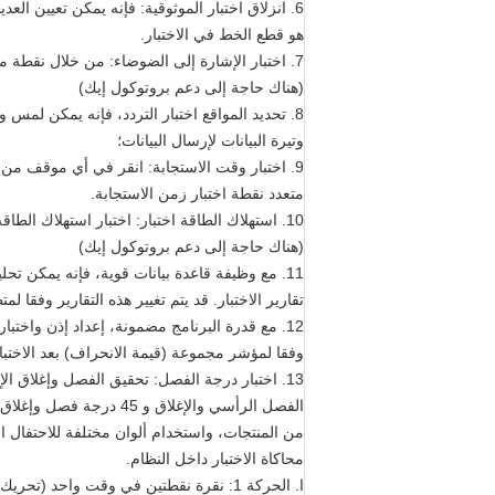
6. انزلاق اختبار الموثوقية: فإنه يمكن تعيين العديد من الرسوم البيانية اختبار في منطقة الاختبار والانزلاق وفقا لوقت محدد وتسلسل للحكم على ما إذا كان هناك
هو قطع الخط في الاختبار.
7. اختبار الإشارة إلى الضوضاء: من خلال نقطة متعددة انقر فوق اختبار المنتج، فإنه يمكن الحصول على قيمة الإشارة المكتسبة من قبل إيك وحساب نسبة الإشارة إلى الضوضاء.
(هناك حاجة إلى دعم بروتوكول إيك)
8. تحديد المواقع اختبار التردد، فإنه يمكن لمس والتحكم في المنتج في الموضع المركزي من منطقة الاختبار والحصول على البيانات لعدة مرات لحساب
وتيرة البيانات لإرسال البيانات؛
9. اختبار وقت الاستجابة: انقر في أي موقف من منطقة الاختبار ويتحكم في لوحات اللمس ويحسب زمن الاستجابة للمنتج لدعم
متعدد نقطة اختبار زمن الاستجابة.
10. استهلاك الطاقة اختبار: اختبار استهلاك الطاقة ثابتة ودينامية للمنتج مع عالية الدقة ميليوات مستوى وحدة اختبار السلطة.
(هناك حاجة إلى دعم بروتوكول إيك)
11. مع وظيفة قاعدة بيانات قوية، فإنه يمكن تحليل البيانات التي تم جمعها بسرعة لتحقيق ربط الرسم البياني مع البيانات، وتوليد تلقائيا مختلف
تقارير الاختبار. قد يتم تغيير هذه التقارير وفقا
12. مع قدرة البرنامج مضمونة، إعداد إذن واختبار مفتاح واحد، فمن السهل في العملية ويمكن تلقائيا الحكم تمرير أو فشل
وفقا لمؤشر مجموعة (قيمة الانحراف) بعد الاختبار
13. اختبار درجة الفصل: تحقيق الفصل وإغلاق الإجراءات من اثنين من الأقلام اتصال، يمكن أن الأقلام اتصال اثنين تحقيق فصل مواز وإغلاق،
الفصل الرأسي والإغلاق و 45 درجة فصل وإغلاق. حرك أقلام اللمس للكشف عن مساحة التشغيل الدنيا بين نقطتين
من المنتجات، واستخدام ألوان مختلفة للاحتفال الرس
محاكاة الاختبار داخل النظام.
ا. الحركة 1: نقرة نقطتين في وقت واحد (تحريك لوحة في نقاط A و B لمرتين مع فاصل زمني من 0.1s (قابل للتعيين)