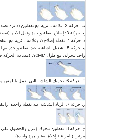
ب. حركة 2: علامة دائرية مع نقطتين (دائرة نصف قطرها نقطة A هو 20MM و B هو 60MM (نصف قطرها هو قابل للتعيين)
ج. حركة 3: إصلاح نقطة واحدة ونقل الآخر (نقطة إصلاح A ونقل النقطة B ل 50 مم في خط مستقيم، ومسافة الحركة هو قابل للتعيين)
د. حركة 4: نقطة إصلاح A وعلامة دائرية مع النقطة B تركز على A بقطر 50MM (نصف قطرها هو قابل للتعيين)
ه. حركة 5: تشغيل الشاشة عند نقطة واحدة ثم الانتقال ذهابا وإيابا لمرتين في خط مستقيم (الانتقال ذهابا وإيابا يعتبر أن يكون
واحد تتحرك، مع طول 90MM، (مسافة الحركة قابلة للتعيين)
F. حركة 6: تحريك الشاشة التي تعمل باللمس مع القلم في نقطة واحدة، والتحرك ل 50 مم في خط مستقيم ثم رفع القلم.
ز. حركة 7: الزناد الشاشة عند نقطة واحدة، والبقاء لمدة 2 ثانية ثم رفع القلم.
ح. حركة 8: نقطتين تتحرك (عزل والحصول على مقربة من A و B وتحريك 90MM في خط مستقيم، والمسافة تتحرك قابلة للتعيين، كرر ل
مرتين (العزلة + إغلاق يعتبر مرة واحدة)