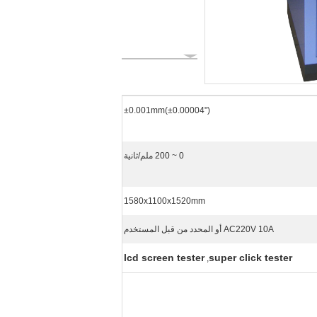
±0.001mm(±0.00004")
0 ~ 200 ملم/ثانية
1580x1100x1520mm
AC220V 10A أو المحدد من قبل المستخدم
lcd screen tester
super click tester
,