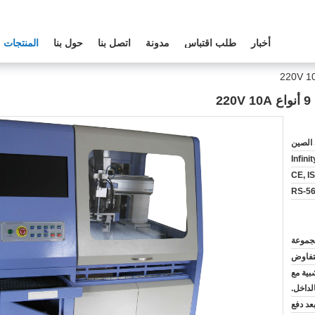
أخبار
طلب اقتباس
مدونة
اتصل بنا
حول بنا
المنتجات
2
الصين
Infini
CE, I
RS-5
لتفاوض
بية مع
لداخل.