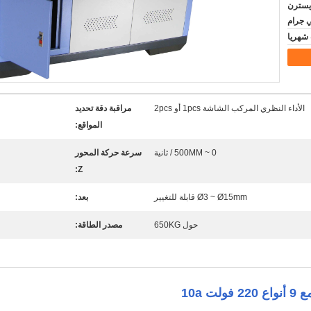
D / A، D / ، ويسترن
ي جرام
الأداء النظري المركب الشاشة 1pcs أو 2pcs
مراقبة دقة تحديد
المواقع:
0 ~ 500MM / ثانية
سرعة حركة المحور
Z:
Ø3 ~ Ø15mm قابلة للتغيير
بعد:
حول 650KG
مصدر الطاقة:
10a