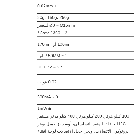
± 0.02mm
30g، 150g، 250g
Ø3 ~ Ø15mm للتغيير
2 ~ 5sec / 360 °
100mm أو 170mm
1 ~ 50MM / ثانية
DC1.2V ~ 5V
± 0.02 فولت
0 ~ 500mA
± 1mW
100 كيلو هرتز، 200 كيلو هرتز، 400 كيلو هرتز مستقر
I2C الحافلة، المنفذ التسلسلي، أوسب (العميل يوفر
بروتوكول الاتصالات، ونحن جعل الاتصالات لوحة اقتناء