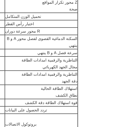
Z محور تكرار المواقع
صحة
تحميل الوزن المتكامل
اختبار رأس القطر
R محور سرعة دوران
السكتة الدماغية القصوى لفصل محور A و B
ينتهي
سرعة فصل A و B ينتهي
التناظرية والرقمية امدادات الطاقة
مجال الجهد الكهربائي
التناظرية والرقمية امدادات الطاقة
دقة الجهد
استهلاك الطاقة الحالية
نطاق الكشف
قوة استهلاك الطاقة دقة الكشف
تردد الحصول على البيانات
بروتوكول الاتصالات