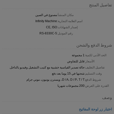
تفاصيل المنتج
مكان المنشأ:
مصنوع في الصين
اسم العلامة التجارية:
Infinity Machine
إصدار الشهادات:
CE, ISO
رقم الموديل:
RS-8330C-5
شروط الدفع والشحن
الحد الأدنى لكمية:
1 مجموعة
الأسعار:
قابل للتفاوض
تفاصيل التغليف:
حالة تصدير القياسية خشبية مع كتيب التشغيل وفيديو بالداخل.
وقت التسليم:
شحنها في 15 يوما بعد دفع
شروط الدفع:
D / A، D / P، T / T، ويسترن يونيون، موني جرام
القدرة على العرض:
200 مجموعات شهريا
وصف
اختبار زر لوحة المفاتيح