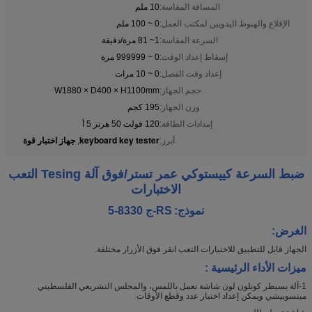
المسافة المقاسة:
10 ملم
الإقلاع والهبوط اليدويين لمكتب العمل:
0 ~ 100 ملم
السرعة المقاسة:
1~ 81 مرة/دقيقة
إسقاط إعداد الوقت:
0 ~ 999999 مرة
إعداد وقت الفصل:
0 ~ 10 مرات
حجم الجهاز:
W1880 × D400 × H1100mm
وزن الجهاز:
195 كجم
إمدادات الطاقة:
120 فولت 50 هرتز 5 أ
keyboard key tester
جهاز اختبار قوة
أبرز:
,
ضبط السرعة كييستوكي عمر تستر/فوق آلة Tesing التعب
الاختبارات
نموذج:
RS-ج 8330-5
الغرض:
الجهاز قابل للتطبيق للاختبارات التعب انقر فوق الأزرار مختلفة.
ميزات الأداء الرئيسية
:
1-آلة يسيطر كونلون لون شاشة تعمل باللمس، والمجلس التشريعي الفلسطيني
ميتسوبيشي ويمكن إعداد اختبار عدد وقطع الأوقات