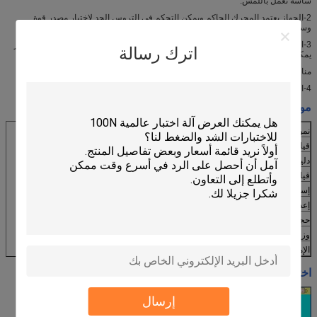
شاشة تعمل باللمس.
2-الجهاز يعتمد المحرك الحاكم ويمكن التحكم في التروس الحد لاختبار مصدر قوة
وسرعة الاختبار.
3-الجهاز مجهز بالعديد من الفوهات الثابتة. مواقع المشابك قابلة للتعديل. المجلس اختبار
اترك رسالة
يمكن أن تذهب صعودا وهبوطاً، وهو
مناسبة لاختبارات العينات في العديد من الأحجام.
4-الإله مجهزة بواجهة USB ويمكن استخلاص بيانات الاختبار مع قرص فلاش USB.
مواصفات:
نموذج
جمهورية صربسكا-ج 8330-5
قياس المسافة
10 ملم
دليل الإقلاع والهبوط من طاولة العمل
0 ~ 100 مم
قياس السرعة
1 ~ مرات 81/دقيقة
إسقاط إعداد الوقت
0 ~ مرات 999999
إعداد وقت قطع الاتصال
0 ~ 10 مرات
حجم الجهاز
W1880 × × D400 H1100mm
وزن الإله
195 كجم
الإمداد بالطاقة
1∮220V 5A 50 هرتز
اختبار البرمجيات:
إرسال